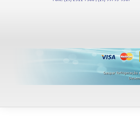
Misturadores
Modeladores
Moedores
Moinhos de Pão
Móveis
Picadores de Carne
Pipoqueiras
Processadores de
Alimentos
Purificadores de Água
Raladores
Gaspar Refrigeração ©
Rechauds
Desen
Refis e Filtros
Refresqueiras
Refrigeradores
Sanduicheiras
Seladoras
Serras de Fita
Tachos Fritadores
Ventiladores
Vitrines