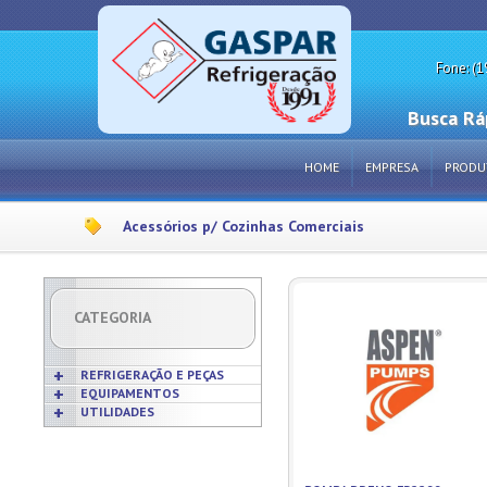
Fone: (1
Busca Rá
HOME
EMPRESA
PRODU
Acessórios p/ Cozinhas Comerciais
CATEGORIA
REFRIGERAÇÃO E PEÇAS
EQUIPAMENTOS
UTILIDADES
Acabamentos
Acessórios p/ Cozinhas
Acessórios
Frigideiras
Amaciadores de Carne
Bobinas
Grelhas
Amassadeiras
Borrachas