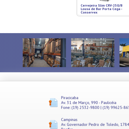
Misturadores
Cervejeira Slim CRV-250/B
Lousa de Bar Porta Cega -
Modeladores
Conservex
Moedores
Moinhos de Pão
Móveis
Picadores de Carne
Pipoqueiras
Processadores de
Alimentos
Purificadores de Água
Raladores
Rechauds
Refis e Filtros
Refresqueiras
Refrigeradores
Sanduicheiras
Piracicaba
Seladoras
Av. 31 de Março, 990 - Paulicéia
Serras de Fita
Fone: (19) 2532-9800 | (19) 99625-86
Tachos Fritadores
Ventiladores
Campinas
Av. Governador Pedro de Toledo, 1784
Vitrines