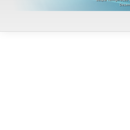
Desen
Misturadores
Modeladores
Moedores
Moinhos de Pão
Móveis
Picadores de Carne
Pipoqueiras
Processadores de
Alimentos
Purificadores de Água
Raladores
Rechauds
Refis e Filtros
Refresqueiras
Refrigeradores
Sanduicheiras
Seladoras
Serras de Fita
Tachos Fritadores
Ventiladores
Vitrines