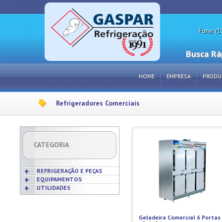
Fone: (1
Busca Rá
HOME
EMPRESA
PRODU
Refrigeradores Comerciais
CATEGORIA
REFRIGERAÇÃO E PEÇAS
EQUIPAMENTOS
UTILIDADES
Acabamentos
Acessórios p/ Cozinhas
Acessórios
Frigideiras
Amaciadores de Carne
Bobinas
Grelhas
Amassadeiras
Geladeira Comercial 6 Portas
Borrachas