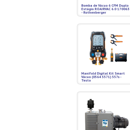
Misturadores
Bomba de Vácuo 6 CFM Duplo
Estágio ROAIRVAC 6.0 170063
Modeladores
- Rothenberger
Moedores
Moinhos de Pão
Móveis
Picadores de Carne
Pipoqueiras
Processadores de
Alimentos
Purificadores de Água
Raladores
Rechauds
Manifold Digital Kit Smart
Vácuo (0564 5571) 557s -
Refis e Filtros
Testo
Refresqueiras
Refrigeradores
Sanduicheiras
Seladoras
Serras de Fita
Tachos Fritadores
Ventiladores
Vitrines