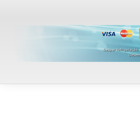
Gaspar Refrigeração ©
Desen