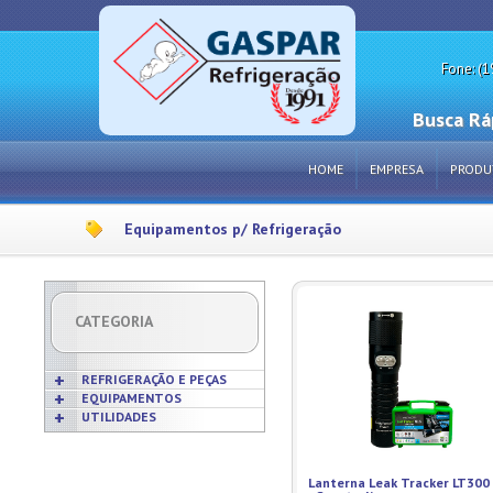
Fone: (1
Busca Rá
HOME
EMPRESA
PRODU
Equipamentos p/ Refrigeração
CATEGORIA
REFRIGERAÇÃO E PEÇAS
EQUIPAMENTOS
UTILIDADES
Acabamentos
Acessórios p/ Cozinhas
Acessórios
Frigideiras
Amaciadores de Carne
Bobinas
Grelhas
Amassadeiras
Lanterna Leak Tracker LT300
Borrachas