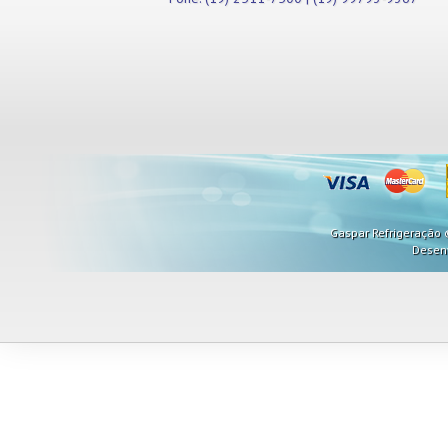
Misturadores
Modeladores
Moedores
Moinhos de Pão
Móveis
Picadores de Carne
Pipoqueiras
Processadores de
Alimentos
Purificadores de Água
Raladores
Gaspar Refrigeração ©
Rechauds
Desen
Refis e Filtros
Refresqueiras
Refrigeradores
Sanduicheiras
Seladoras
Serras de Fita
Tachos Fritadores
Ventiladores
Vitrines