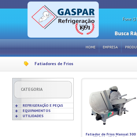
Fone: (1
Busca Rá
HOME
EMPRESA
PRODU
Fatiadores de Frios
CATEGORIA
REFRIGERAÇÃO E PEÇAS
EQUIPAMENTOS
UTILIDADES
Acabamentos
Acessórios p/ Cozinhas
Acessórios
Frigideiras
Amaciadores de Carne
Bobinas
Grelhas
Amassadeiras
Fatiador de Frios Manual 300
Borrachas