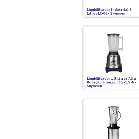
Misturadores
Liquidificador Industrial 6
Modeladores
Litros LC-06 - Skymsen
Moedores
Moinhos de Pão
Móveis
Picadores de Carne
Pipoqueiras
Processadores de
Alimentos
Purificadores de Água
Raladores
Rechauds
Liquidificador 1,5 Litros Alta
Rotação Silenzio LTS-1,5-N -
Refis e Filtros
Skymsen
Refresqueiras
Refrigeradores
Sanduicheiras
Seladoras
Serras de Fita
Tachos Fritadores
Ventiladores
Vitrines