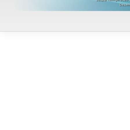
Desen
Misturadores
Modeladores
Moedores
Moinhos de Pão
Móveis
Picadores de Carne
Pipoqueiras
Processadores de
Alimentos
Purificadores de Água
Raladores
Rechauds
Refis e Filtros
Refresqueiras
Refrigeradores
Sanduicheiras
Seladoras
Serras de Fita
Tachos Fritadores
Ventiladores
Vitrines