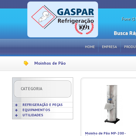
Fone: (1
Busca Rá
HOME
EMPRESA
PRODU
Moinhos de Pão
CATEGORIA
REFRIGERAÇÃO E PEÇAS
EQUIPAMENTOS
UTILIDADES
Acabamentos
Acessórios p/ Cozinhas
Acessórios
Frigideiras
Amaciadores de Carne
Bobinas
Grelhas
Amassadeiras
Moinho de Pão MP-200 -
Borrachas