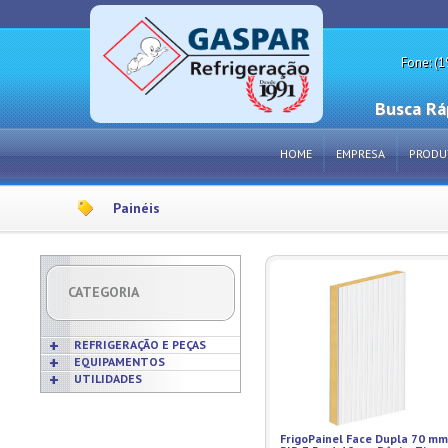
Fone: (1
Busca Rá
HOME
EMPRESA
PRODU
Painéis
CATEGORIA
REFRIGERAÇÃO E PEÇAS
EQUIPAMENTOS
UTILIDADES
Acabamentos
Acessórios p/ Cozinhas
Acessórios
Frigideiras
Amaciadores de Carne
Bobinas
Grelhas
Amassadeiras
FrigoPainel Face Dupla 70 mm
Borrachas