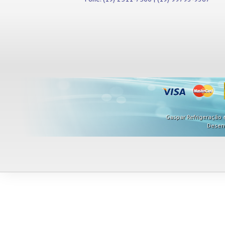
Misturadores
Modeladores
Moedores
Moinhos de Pão
Móveis
Picadores de Carne
Pipoqueiras
Processadores de
Alimentos
Purificadores de Água
Raladores
Gaspar Refrigeração ©
Rechauds
Desen
Refis e Filtros
Refresqueiras
Refrigeradores
Sanduicheiras
Seladoras
Serras de Fita
Tachos Fritadores
Ventiladores
Vitrines