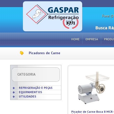
Fone: (1
Busca Rá
HOME
EMPRESA
PRODU
Picadores de Carne
CATEGORIA
REFRIGERAÇÃO E PEÇAS
EQUIPAMENTOS
UTILIDADES
Acabamentos
Acessórios p/ Cozinhas
Acessórios
Frigideiras
Amaciadores de Carne
Bobinas
Grelhas
Amassadeiras
Picador de Carne Boca 8 MCR-
Borrachas