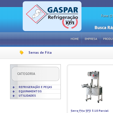
Fone: (1
Busca Rá
HOME
EMPRESA
PRODU
Serras de Fita
CATEGORIA
REFRIGERAÇÃO E PEÇAS
EQUIPAMENTOS
UTILIDADES
Acabamentos
Acessórios p/ Cozinhas
Acessórios
Frigideiras
Amaciadores de Carne
Bobinas
Grelhas
Amassadeiras
Serra Fita SFO 3.10 Parcial
Borrachas