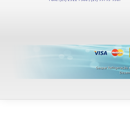
Misturadores
Modeladores
Moedores
Moinhos de Pão
Móveis
Picadores de Carne
Pipoqueiras
Processadores de
Alimentos
Purificadores de Água
Raladores
Gaspar Refrigeração ©
Rechauds
Desen
Refis e Filtros
Refresqueiras
Refrigeradores
Sanduicheiras
Seladoras
Serras de Fita
Tachos Fritadores
Ventiladores
Vitrines