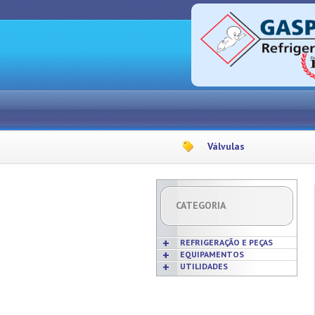
Válvulas
CATEGORIA
REFRIGERAÇÃO E PEÇAS
EQUIPAMENTOS
UTILIDADES
Acabamentos
Acessórios p/ Cozinhas
Acessórios
Frigideiras
Amaciadores de Carne
Bobinas
Grelhas
Amassadeiras
Borrachas