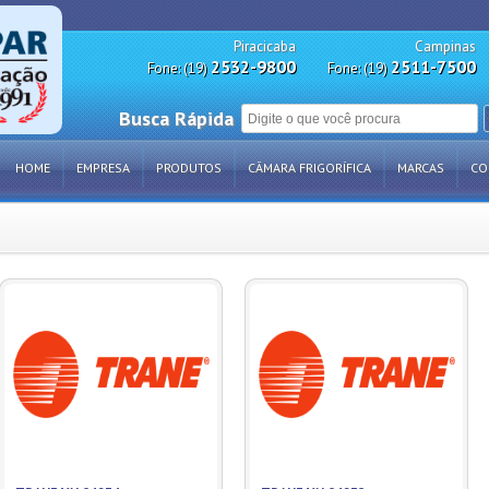
Piracicaba
Campinas
2532-9800
2511-7500
Fone: (19)
Fone: (19)
Busca Rápida
HOME
EMPRESA
PRODUTOS
CÂMARA FRIGORÍFICA
MARCAS
CO